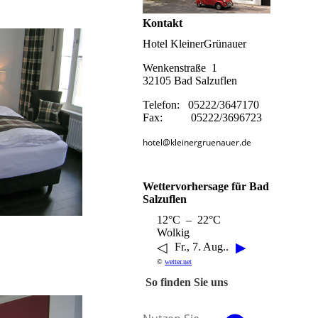
Kontakt
Hotel KleinerGrünauer
Wenkenstraße 1
32105 Bad Salzuflen
Telefon: 05222/3647170
Fax: 05222/3696723
hotel@kleinergruenauer.de
Wettervorhersage für Bad
Salzuflen
12°C – 22°C
Wolkig
◁
▶
Fr., 7. Aug..
©
wetter.net
So finden Sie uns