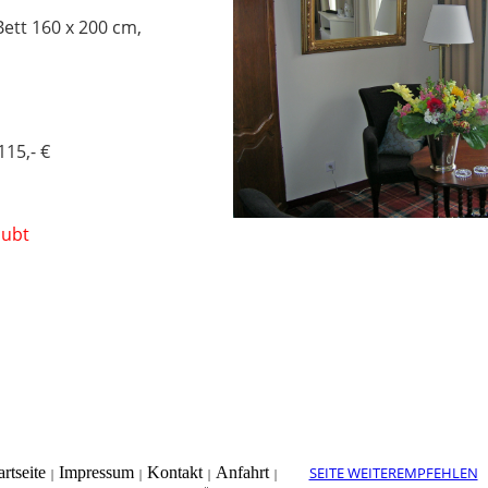
ett 160 x 200 cm,
115,- €
k
aubt
artseite
Impressum
Kontakt
Anfahrt
SEITE WEITEREMPFEHLEN
|
|
|
|