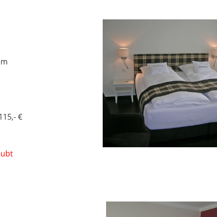
0 x 200 cm
115,- €
aubt